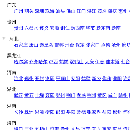
广东
广州
韶关
深圳
珠海
汕头
佛山
江门
湛江
茂名
肇庆
惠州
贵州
贵阳
六盘水
遵义
安顺
铜仁
黔西南
毕节
黔东南
黔南
H 河北
石家庄
唐山
秦皇岛
邯郸
邢台
保定
张家口
承德
沧州
廊
黑龙江
哈尔滨
齐齐哈尔
鸡西
鹤岗
双鸭山
大庆
伊春
佳木斯
七台
河南
淮北
郑州
开封
洛阳
平顶山
安阳
鹤壁
新乡
焦作
濮阳
许
湖北
武汉
黄石
十堰
襄阳
鄂州
荆门
孝感
荆州
黄冈
咸宁
随州
湖南
长沙
株洲
湘潭
衡阳
邵阳
岳阳
常德
张家界
益阳
郴州
怀
海南
海口
三亚
五指山
琼海
儋州
文昌
万宁
东方
定安
屯昌
澄