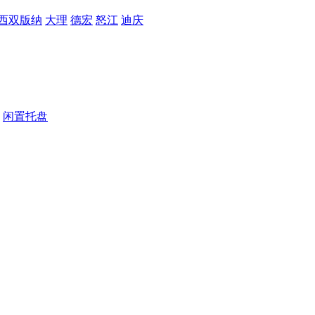
西双版纳
大理
德宏
怒江
迪庆
闲置托盘