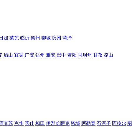
日照
莱芜
临沂
德州
聊城
滨州
菏泽
充
眉山
宜宾
广安
达州
雅安
巴中
资阳
阿坝州
甘孜
凉山
阿克苏
克州
喀什
和田
伊犁哈萨克
塔城
阿勒泰
石河子
阿拉尔
图