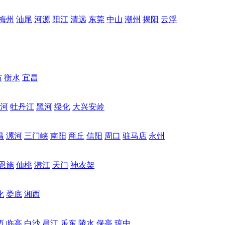
梅州
汕尾
河源
阳江
清远
东莞
中山
潮州
揭阳
云浮
坊
衡水
宜昌
河
牡丹江
黑河
绥化
大兴安岭
昌
漯河
三门峡
南阳
商丘
信阳
周口
驻马店
永州
恩施
仙桃
潜江
天门
神农架
化
娄底
湘西
迈
临高
白沙
昌江
乐东
陵水
保亭
琼中