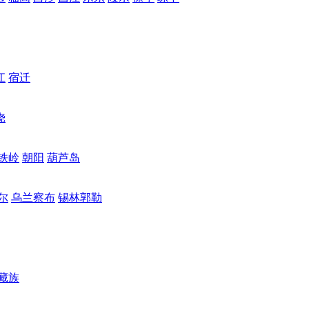
江
宿迁
饶
铁岭
朝阳
葫芦岛
尔
乌兰察布
锡林郭勒
藏族