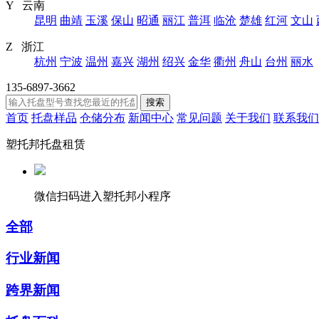
Y 云南
昆明
曲靖
玉溪
保山
昭通
丽江
普洱
临沧
楚雄
红河
文山
Z 浙江
杭州
宁波
温州
嘉兴
湖州
绍兴
金华
衢州
舟山
台州
丽水
135-6897-3662
搜索
首页
托盘样品
仓储分布
新闻中心
常见问题
关于我们
联系我们
塑托邦托盘租赁
微信扫码进入塑托邦小程序
全部
行业新闻
跨界新闻