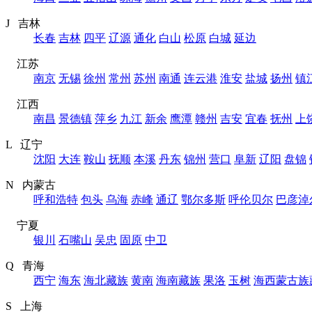
J 吉林
长春
吉林
四平
辽源
通化
白山
松原
白城
延边
江苏
南京
无锡
徐州
常州
苏州
南通
连云港
淮安
盐城
扬州
镇
江西
南昌
景德镇
萍乡
九江
新余
鹰潭
赣州
吉安
宜春
抚州
上
L 辽宁
沈阳
大连
鞍山
抚顺
本溪
丹东
锦州
营口
阜新
辽阳
盘锦
N 内蒙古
呼和浩特
包头
乌海
赤峰
通辽
鄂尔多斯
呼伦贝尔
巴彦淖
宁夏
银川
石嘴山
吴忠
固原
中卫
Q 青海
西宁
海东
海北藏族
黄南
海南藏族
果洛
玉树
海西蒙古族
S 上海