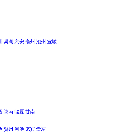
州
巢湖
六安
亳州
池州
宣城
西
陇南
临夏
甘南
色
贺州
河池
来宾
崇左