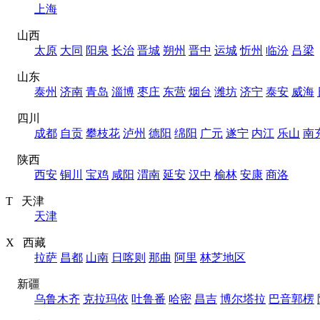
上海
山西
太原
大同
阳泉
长治
晋城
朔州
晋中
运城
忻州
临汾
吕梁
山东
泰州
济南
青岛
淄博
枣庄
东营
烟台
潍坊
济宁
泰安
威海
四川
成都
自贡
攀枝花
泸州
德阳
绵阳
广元
遂宁
内江
乐山
南
陕西
西安
铜川
宝鸡
咸阳
渭南
延安
汉中
榆林
安康
商洛
T 天津
天津
X 西藏
拉萨
昌都
山南
日喀则
那曲
阿里
林芝地区
新疆
乌鲁木齐
克拉玛依
吐鲁番
哈密
昌吉
博尔塔拉
巴音郭楞