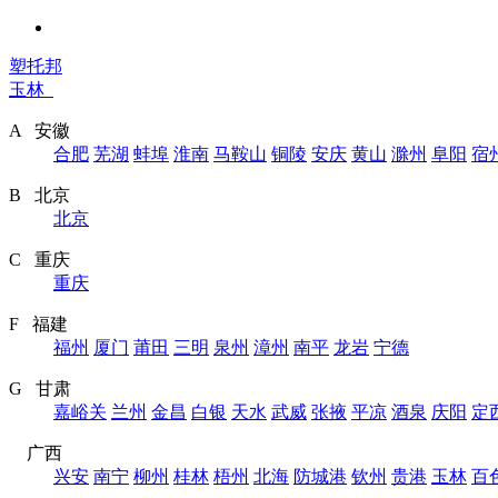
塑托邦
玉林
A 安徽
合肥
芜湖
蚌埠
淮南
马鞍山
铜陵
安庆
黄山
滁州
阜阳
宿
B 北京
北京
C 重庆
重庆
F 福建
福州
厦门
莆田
三明
泉州
漳州
南平
龙岩
宁德
G 甘肃
嘉峪关
兰州
金昌
白银
天水
武威
张掖
平凉
酒泉
庆阳
定
广西
兴安
南宁
柳州
桂林
梧州
北海
防城港
钦州
贵港
玉林
百