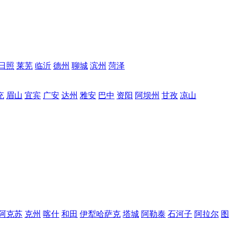
日照
莱芜
临沂
德州
聊城
滨州
菏泽
充
眉山
宜宾
广安
达州
雅安
巴中
资阳
阿坝州
甘孜
凉山
阿克苏
克州
喀什
和田
伊犁哈萨克
塔城
阿勒泰
石河子
阿拉尔
图