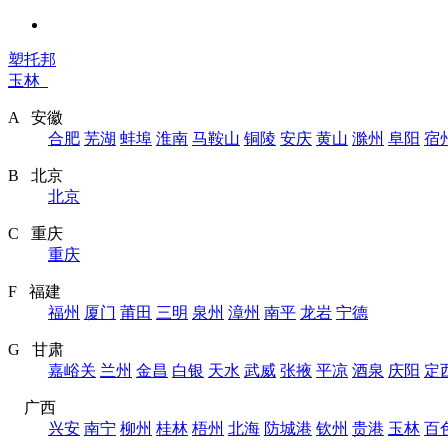
塑托邦
玉林
A 安徽
合肥
芜湖
蚌埠
淮南
马鞍山
铜陵
安庆
黄山
滁州
阜阳
宿
B 北京
北京
C 重庆
重庆
F 福建
福州
厦门
莆田
三明
泉州
漳州
南平
龙岩
宁德
G 甘肃
嘉峪关
兰州
金昌
白银
天水
武威
张掖
平凉
酒泉
庆阳
定
广西
兴安
南宁
柳州
桂林
梧州
北海
防城港
钦州
贵港
玉林
百