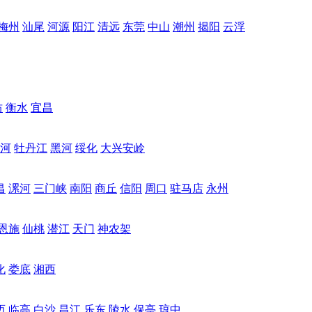
梅州
汕尾
河源
阳江
清远
东莞
中山
潮州
揭阳
云浮
坊
衡水
宜昌
河
牡丹江
黑河
绥化
大兴安岭
昌
漯河
三门峡
南阳
商丘
信阳
周口
驻马店
永州
恩施
仙桃
潜江
天门
神农架
化
娄底
湘西
迈
临高
白沙
昌江
乐东
陵水
保亭
琼中