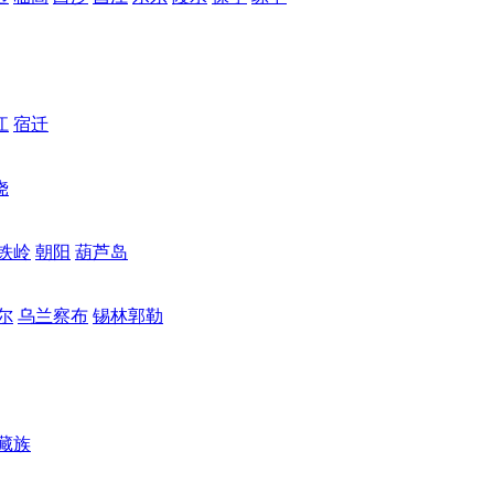
江
宿迁
饶
铁岭
朝阳
葫芦岛
尔
乌兰察布
锡林郭勒
藏族