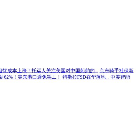
担忧成本上涨！托运人关注美国对中国船舶的...
京东骑手社保新
薪62%！美东港口避免罢工！
特斯拉FSD在华落地，中美智能