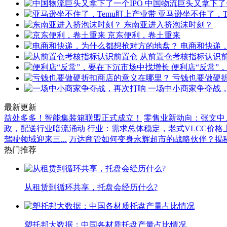
中国物流巨头又拿下了一
亚马逊坐不住了，T
东南亚进入挤泡沫时刻？
京东便利，卷土重来
电商和快递
从前置仓考核指标认识
便利店“反常”
亏钱也要做硬
一场中小商家争夺战
最新更新
益处多多！智能集装箱联盟正式成立！
零售业新动向：张文中、
政，配送行业暗流涌动
行业：需求总体稳定，老式VLCC价格
驾驶领域迎来三...
万达商管如何变身永辉超市的战略伙伴？揭秘.
热门推荐
从租赁到循环共享，托盘会经历什么?
塑托邦大数据：中国各材质托盘产量占比情况