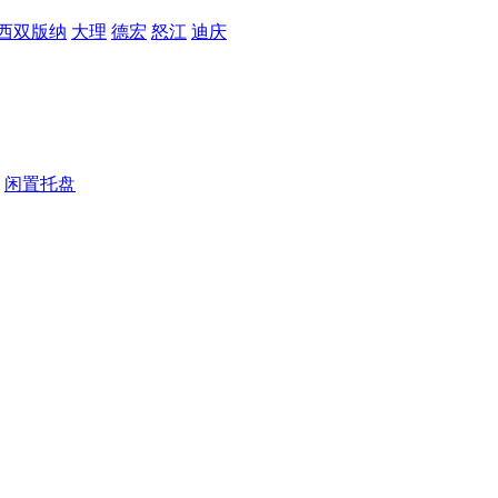
西双版纳
大理
德宏
怒江
迪庆
闲置托盘