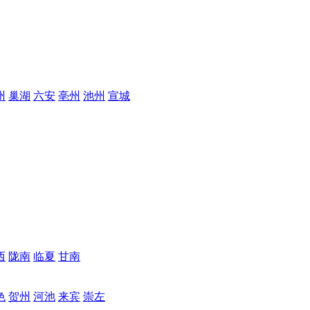
州
巢湖
六安
亳州
池州
宣城
西
陇南
临夏
甘南
色
贺州
河池
来宾
崇左