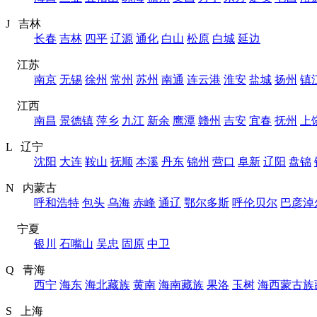
J 吉林
长春
吉林
四平
辽源
通化
白山
松原
白城
延边
江苏
南京
无锡
徐州
常州
苏州
南通
连云港
淮安
盐城
扬州
镇
江西
南昌
景德镇
萍乡
九江
新余
鹰潭
赣州
吉安
宜春
抚州
上
L 辽宁
沈阳
大连
鞍山
抚顺
本溪
丹东
锦州
营口
阜新
辽阳
盘锦
N 内蒙古
呼和浩特
包头
乌海
赤峰
通辽
鄂尔多斯
呼伦贝尔
巴彦淖
宁夏
银川
石嘴山
吴忠
固原
中卫
Q 青海
西宁
海东
海北藏族
黄南
海南藏族
果洛
玉树
海西蒙古族
S 上海