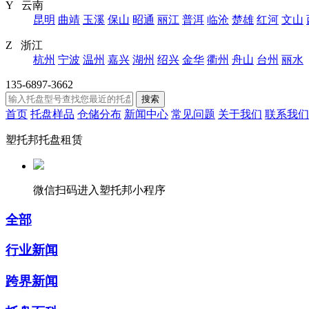
Y 云南
昆明
曲靖
玉溪
保山
昭通
丽江
普洱
临沧
楚雄
红河
文山
Z 浙江
杭州
宁波
温州
嘉兴
湖州
绍兴
金华
衢州
舟山
台州
丽水
135-6897-3662
搜索
首页
托盘样品
仓储分布
新闻中心
常见问题
关于我们
联系我们
塑托邦托盘租赁
微信扫码进入塑托邦小程序
全部
行业新闻
跨界新闻