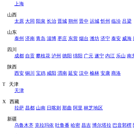
上海
山西
太原
大同
阳泉
长治
晋城
朔州
晋中
运城
忻州
临汾
吕梁
山东
泰州
济南
青岛
淄博
枣庄
东营
烟台
潍坊
济宁
泰安
威海
四川
成都
自贡
攀枝花
泸州
德阳
绵阳
广元
遂宁
内江
乐山
南
陕西
西安
铜川
宝鸡
咸阳
渭南
延安
汉中
榆林
安康
商洛
T 天津
天津
X 西藏
拉萨
昌都
山南
日喀则
那曲
阿里
林芝地区
新疆
乌鲁木齐
克拉玛依
吐鲁番
哈密
昌吉
博尔塔拉
巴音郭楞