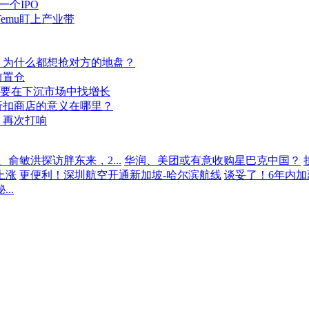
个IPO
emu盯上产业带
，为什么都想抢对方的地盘？
前置仓
，要在下沉市场中找增长
折扣商店的意义在哪里？
，再次打响
俞敏洪探访胖东来，2...
华润、美团或有意收购星巴克中国？
上涨
更便利！深圳航空开通新加坡-哈尔滨航线
谈妥了！6年内加
..