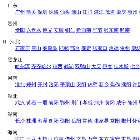
广东
广州
韶关
深圳
珠海
汕头
佛山
江门
湛江
茂名
肇庆
惠州
贵州
贵阳
六盘水
遵义
安顺
铜仁
黔西南
毕节
黔东南
黔南
H 河北
石家庄
唐山
秦皇岛
邯郸
邢台
保定
张家口
承德
沧州
廊
黑龙江
哈尔滨
齐齐哈尔
鸡西
鹤岗
双鸭山
大庆
伊春
佳木斯
七台
河南
淮北
郑州
开封
洛阳
平顶山
安阳
鹤壁
新乡
焦作
濮阳
许
湖北
武汉
黄石
十堰
襄阳
鄂州
荆门
孝感
荆州
黄冈
咸宁
随州
湖南
长沙
株洲
湘潭
衡阳
邵阳
岳阳
常德
张家界
益阳
郴州
怀
海南
海口
三亚
五指山
琼海
儋州
文昌
万宁
东方
定安
屯昌
澄