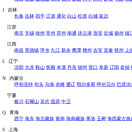
J 吉林
长春
吉林
四平
辽源
通化
白山
松原
白城
延边
江苏
南京
无锡
徐州
常州
苏州
南通
连云港
淮安
盐城
扬州
镇
江西
南昌
景德镇
萍乡
九江
新余
鹰潭
赣州
吉安
宜春
抚州
上
L 辽宁
沈阳
大连
鞍山
抚顺
本溪
丹东
锦州
营口
阜新
辽阳
盘锦
N 内蒙古
呼和浩特
包头
乌海
赤峰
通辽
鄂尔多斯
呼伦贝尔
巴彦淖
宁夏
银川
石嘴山
吴忠
固原
中卫
Q 青海
西宁
海东
海北藏族
黄南
海南藏族
果洛
玉树
海西蒙古族
S 上海