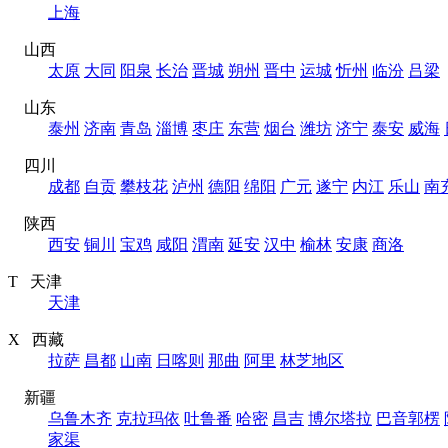
上海
山西
太原
大同
阳泉
长治
晋城
朔州
晋中
运城
忻州
临汾
吕梁
山东
泰州
济南
青岛
淄博
枣庄
东营
烟台
潍坊
济宁
泰安
威海
四川
成都
自贡
攀枝花
泸州
德阳
绵阳
广元
遂宁
内江
乐山
南
陕西
西安
铜川
宝鸡
咸阳
渭南
延安
汉中
榆林
安康
商洛
T 天津
天津
X 西藏
拉萨
昌都
山南
日喀则
那曲
阿里
林芝地区
新疆
乌鲁木齐
克拉玛依
吐鲁番
哈密
昌吉
博尔塔拉
巴音郭楞
家渠