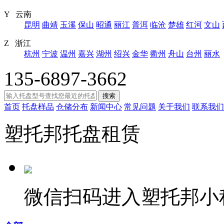
Y 云南
昆明
曲靖
玉溪
保山
昭通
丽江
普洱
临沧
楚雄
红河
文山
Z 浙江
杭州
宁波
温州
嘉兴
湖州
绍兴
金华
衢州
舟山
台州
丽水
135-6897-3662
搜索
首页
托盘样品
仓储分布
新闻中心
常见问题
关于我们
联系我们
塑托邦托盘租赁
微信扫码进入塑托邦小