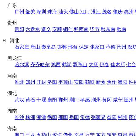
广东
广州
韶关
深圳
珠海
汕头
佛山
江门
湛江
茂名
肇庆
惠州
贵州
贵阳
六盘水
遵义
安顺
铜仁
黔西南
毕节
黔东南
黔南
H 河北
石家庄
唐山
秦皇岛
邯郸
邢台
保定
张家口
承德
沧州
廊
黑龙江
哈尔滨
齐齐哈尔
鸡西
鹤岗
双鸭山
大庆
伊春
佳木斯
七台
河南
淮北
郑州
开封
洛阳
平顶山
安阳
鹤壁
新乡
焦作
濮阳
许
湖北
武汉
黄石
十堰
襄阳
鄂州
荆门
孝感
荆州
黄冈
咸宁
随州
湖南
长沙
株洲
湘潭
衡阳
邵阳
岳阳
常德
张家界
益阳
郴州
怀
海南
海口
三亚
五指山
琼海
儋州
文昌
万宁
东方
定安
屯昌
澄