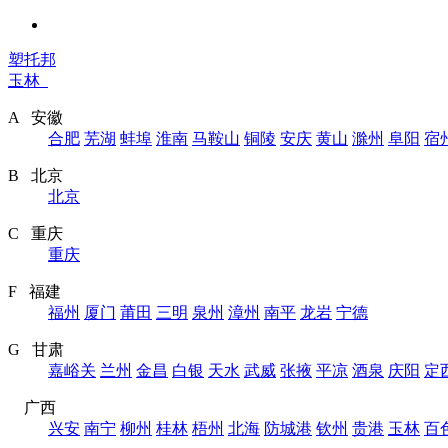
塑托邦
玉林
A 安徽
合肥
芜湖
蚌埠
淮南
马鞍山
铜陵
安庆
黄山
滁州
阜阳
宿
B 北京
北京
C 重庆
重庆
F 福建
福州
厦门
莆田
三明
泉州
漳州
南平
龙岩
宁德
G 甘肃
嘉峪关
兰州
金昌
白银
天水
武威
张掖
平凉
酒泉
庆阳
定
广西
兴安
南宁
柳州
桂林
梧州
北海
防城港
钦州
贵港
玉林
百